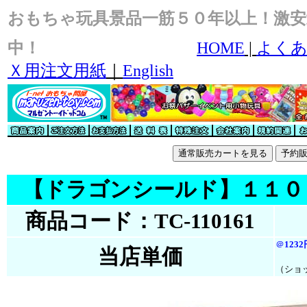
おもちゃ玩具景品一筋５０年以上！激安
中！
HOME
|
よくあ
Ｘ用注文用紙
｜
English
【ドラゴンシールド】１１０
商品コード：TC-110161
＠
123
当店単価
（ショ