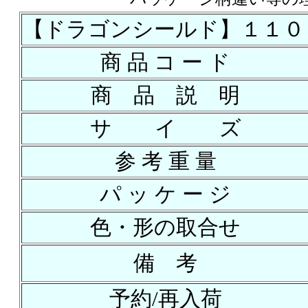
【ドラゴンシールド】１１０
商 品 コ ー ド
商 品 説 明
サ イ ズ
参 考 重 量
パ ッ ケ ー ジ
色・形の取合せ
備 考
予約/再入荷