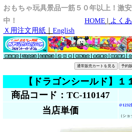
おもちゃ玩具景品一筋５０年以上！激安
中！
HOME
|
よくあ
Ｘ用注文用紙
｜
English
【ドラゴンシールド】１
商品コード：TC-110147
＠
123
当店単価
（ショ