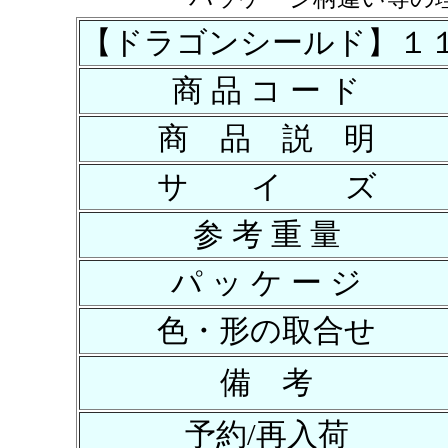
【ドラゴンシールド】１
商 品 コ ー ド
商 品 説 明
サ イ ズ
参 考 重 量
パ ッ ケ ー ジ
色・形の取合せ
備 考
予約/再入荷