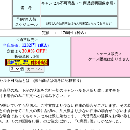
キャンセル不可商品（*1商品説明画像参照）
備 考
予約/再入荷
（未記入の品切商品は再入荷未定となっております）
スケジュール
定価 ： 1760円（税込）
< 通常販売 >
1232円
当店単価：
（税込）
30.0% OFF!
定価より
< ケース販売 >
販売単位：3個
ケース販売はありません
個
ンセル不可商品とは (該当商品は備考に記載有り)
せ商品の為、下記の状況を含む一切のキャンセルをお断り致します事を
ける場合のみご注文へとお進み下さい。＞
が開いていても品切れ、ご注文数より少ない在庫の場合がございます。その
の合わせてご注文の際に品切れ、注文数より少ない在庫の場合がございま
場合であってもキャンセルは致し兼ねます。（代替商品の選択をお伺い致
、B、Cの3種類各10個」のご注文に対し、「C商品5個」しかなかった。