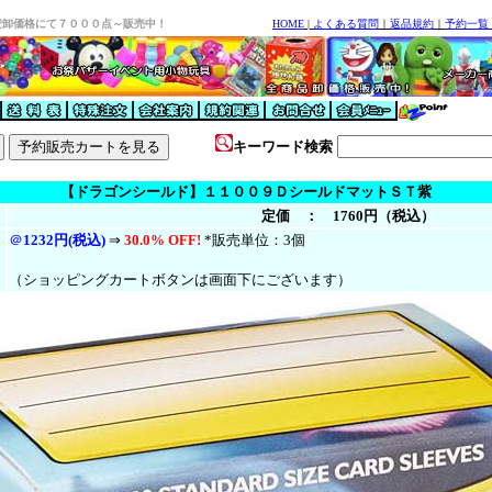
安卸価格にて７０００点～販売中！
HOME
|
よくある質問
｜
返品規約
｜
予約一覧
キーワード検索
【ドラゴンシールド】１１００９ＤシールドマットＳＴ紫
定価 ： 1760円（税込）
＠
1232円(税込)
⇒
30.0% OFF!
*販売単位：3個
（ショッピングカートボタンは画面下にございます）