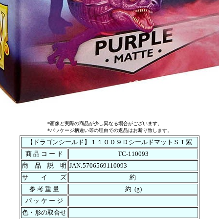
*画像と実際の商品が少し異なる場合がございます。
*パッケージ柄違い等の理由での返品はお断り致します。
【ドラゴンシールド】１１００９ＤシールドマットＳＴ紫
商 品 コ ー ド
TC-110093
商 品 説 明
JAN:5706569110093
サ イ ズ
約
参 考 重 量
約 (g)
パ ッ ケ ー ジ
色・形の取合せ