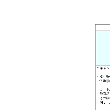
*1キャ
＜取り寄
ご了承頂
・カート
他商品と
その様な
例：「A