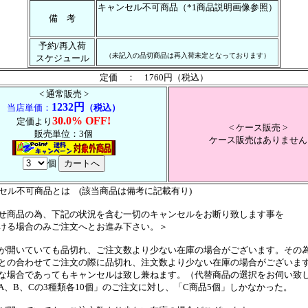
キャンセル不可商品（*1商品説明画像参照）
備 考
予約/再入荷
（未記入の品切商品は再入荷未定となっております）
スケジュール
定価 ： 1760円（税込）
< 通常販売 >
1232円
当店単価：
（税込）
30.0% OFF!
定価より
< ケース販売 >
販売単位：3個
ケース販売はありません
個
ンセル不可商品とは (該当商品は備考に記載有り)
せ商品の為、下記の状況を含む一切のキャンセルをお断り致します事を
ける場合のみご注文へとお進み下さい。＞
が開いていても品切れ、ご注文数より少ない在庫の場合がございます。その
の合わせてご注文の際に品切れ、注文数より少ない在庫の場合がございま
場合であってもキャンセルは致し兼ねます。（代替商品の選択をお伺い致
、B、Cの3種類各10個」のご注文に対し、「C商品5個」しかなかった。