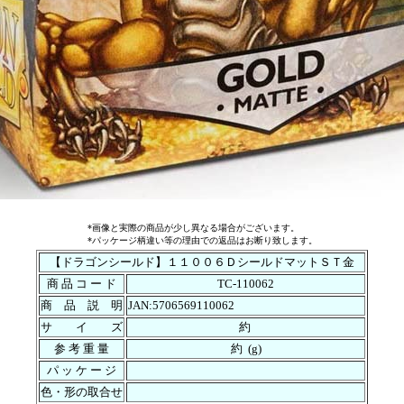
*画像と実際の商品が少し異なる場合がございます。
*パッケージ柄違い等の理由での返品はお断り致します。
【ドラゴンシールド】１１００６ＤシールドマットＳＴ金
商 品 コ ー ド
TC-110062
商 品 説 明
JAN:5706569110062
サ イ ズ
約
参 考 重 量
約 (g)
パ ッ ケ ー ジ
色・形の取合せ