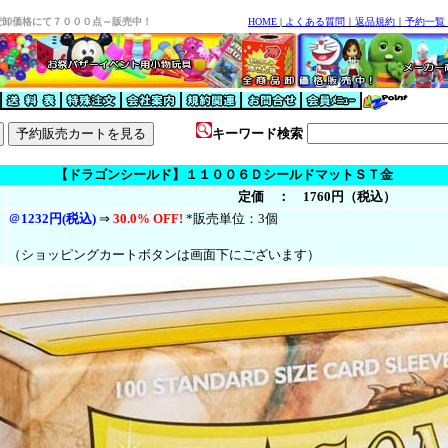
安卸価格にて７０００点～販売中！
HOME
|
よくある質問
｜
返品規約
｜
予約一覧
キーワード検索
【ドラゴンシールド】１１００６ＤシールドマットＳＴ金
定価 ： 1760円（税込）
＠
1232円(税込)
⇒
30.0% OFF!
*販売単位：3個
（ショッピングカートボタンは画面下にございます）