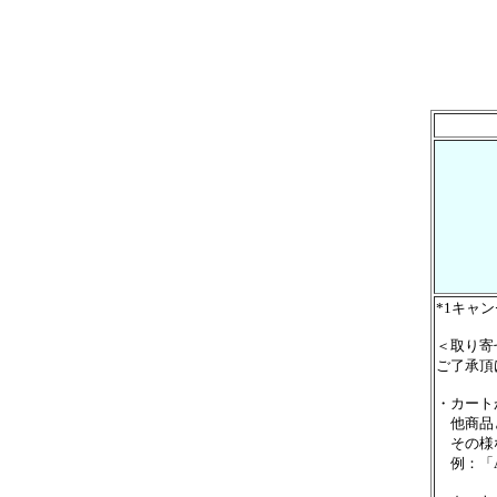
*1キャ
＜取り寄
ご了承頂
・カート
他商品と
その様な
例：「A