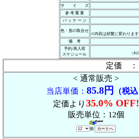
サ イ ズ
参 考 重 量
パ ッ ケ ー ジ
色・形の取合せ
※内容は頻繁に変わります
備 考
予約/再入荷
（未
スケジュール
定価 ：
< 通常販売 >
85.8円
当店単価：
（税込
35.0% OFF
定価より
販売単位：12個
個