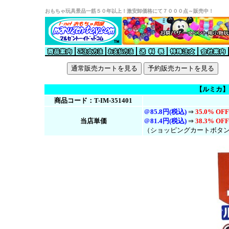
おもちゃ玩具景品一筋５０年以上！激安卸価格にて７０００点～販売中！
【ルミカ】
商品コード：T-IM-351401
＠
85.8円(税込)
⇒
35.0% OFF
当店単価
＠
81.4円(税
込
)
⇒
38.3% OFF
（ショッピングカートボタ