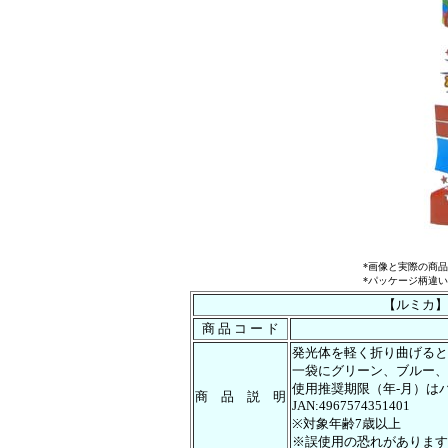
*画像と実際の商
*パッケージ柄違
【ルミカ】
商 品 コ ー ド
発光体を軽く折り曲げると
一袋にグリーン、ブルー、
使用推奨期限（年-月）は
商 品 説 明
JAN:4967574351401
※対象年齢7歳以上
※誤使用の恐れがあります