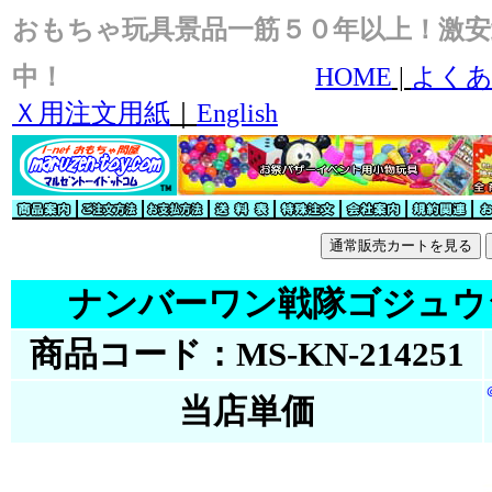
おもちゃ玩具景品一筋５０年以上！激安
中！
HOME
|
よくあ
Ｘ用注文用紙
｜
English
ナンバーワン戦隊ゴジュウ
商品コード：MS-KN-214251
当店単価