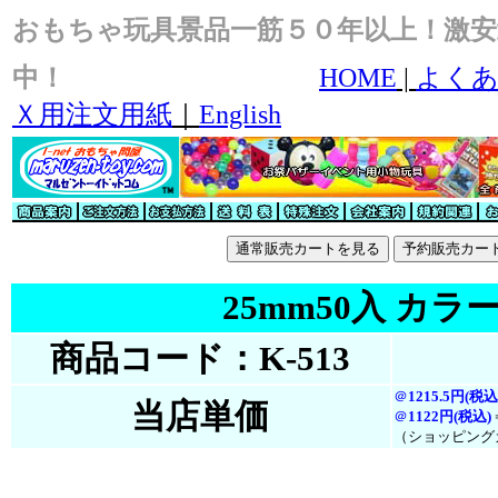
おもちゃ玩具景品一筋５０年以上！激安
中！
HOME
|
よくあ
Ｘ用注文用紙
｜
English
25mm50入 カラ
商品コード：K-513
＠
1215.5円(税込
当店単価
＠
1122円(税
込
)
（ショッピング