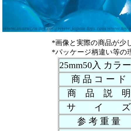
*画像と実際の商品が少
*パッケージ柄違い等の
25mm50入 カラ
商 品 コ ー ド
商 品 説 明
サ イ 
参 考 重 量