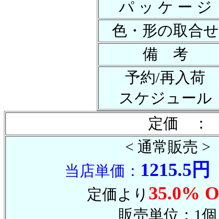
パ ッ ケ ー ジ
色・形の取合せ
備 考
予約/再入荷
スケジュール
定価 ： 
< 通常販売 >
1215.5円
当店単価：
35.0% O
定価より
販売単位：1個