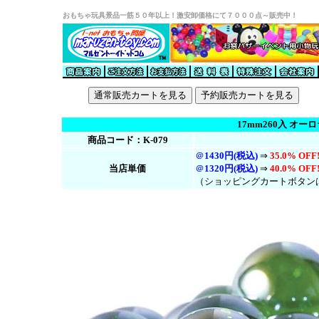
おもちゃ玩具景品一筋５０年以上！激安卸価格にて７０００点～販売中！
17mm260入 オー
商品コード：K-079
＠
1430円(税込)
⇒
35.0% OFF
当店単価
＠
1320円(税
込
)
⇒
40.0% OFF
（ショッピングカートボタン