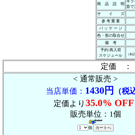
キラ
商 品 説 明
昔で
サ イ ズ
参 考 重 量
パ ッ ケ ー ジ
色・形の取合せ
備 考
予約/再入荷
（未
スケジュール
定価 ： 
< 通常販売 >
1430円
当店単価：
（税
35.0% OFF
定価より
販売単位：1個
個