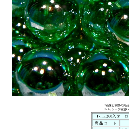
*画像と実際の商
*パッケージ柄違
17mm260入 オー
商 品 コ ー ド