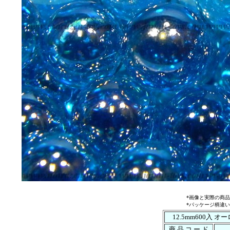
*画像と実際の商
*パッケージ柄違
12.5mm600入 
商 品 コ ー ド