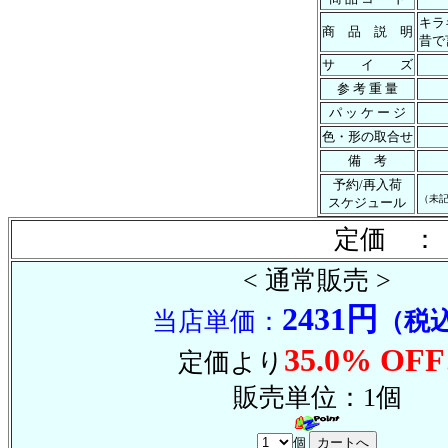
キラ
商 品 説 明
昔で
サ イ ズ
参 考 重 量
パ ッ ケ ー ジ
色・形の取合せ
備 考
予約/再入荷
（未
スケジュール
定価 ： 
< 通常販売 >
2431円
当店単価：
（税
35.0% OFF
定価より
販売単位：1個
個