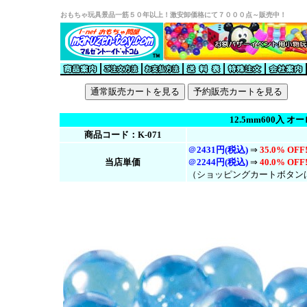
おもちゃ玩具景品一筋５０年以上！激安卸価格にて７０００点～販売中！
12.5mm600入 
商品コード：K-071
＠
2431円(税込)
⇒
35.0% OFF
当店単価
＠
2244円(税
込
)
⇒
40.0% OFF
（ショッピングカートボタン