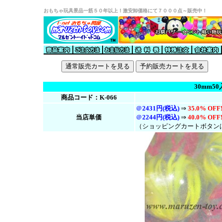
おもちゃ玩具景品一筋５０年以上！激安卸価格にて７０００点～販売中！
30mm5
商品コード：K-066
＠
2431円(税込)
⇒
35.0% OFF
当店単価
＠
2244円(税
込
)
⇒
40.0% OFF
（ショッピングカートボタン