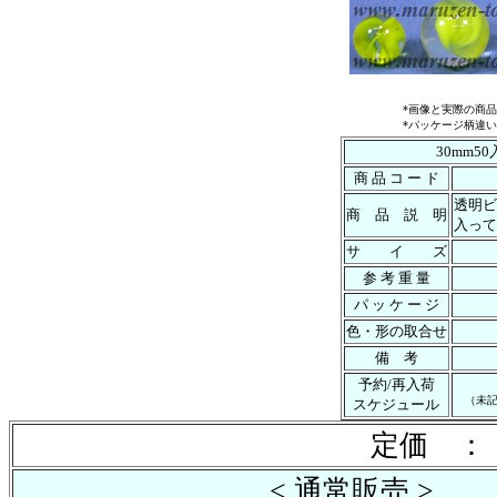
*画像と実際の商
*パッケージ柄違
30mm5
商 品 コ ー ド
透明ビ
商 品 説 明
入って
サ イ ズ
参 考 重 量
パ ッ ケ ー ジ
色・形の取合せ
備 考
予約/再入荷
（未
スケジュール
定価 ： 
< 通常販売 >