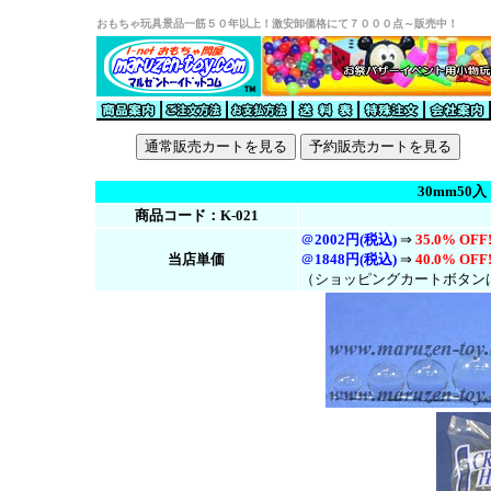
おもちゃ玩具景品一筋５０年以上！激安卸価格にて７０００点～販売中！
30mm50
商品コード：K-021
＠
2002円(税込)
⇒
35.0% OFF
当店単価
＠
1848円(税
込
)
⇒
40.0% OFF
（ショッピングカートボタン