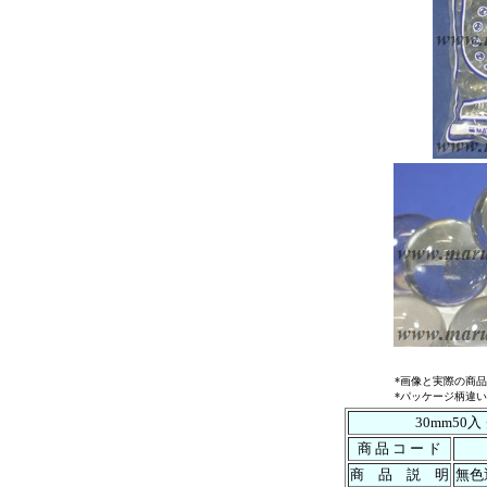
*画像と実際の商
*パッケージ柄違
30mm50
商 品 コ ー ド
商 品 説 明
無色