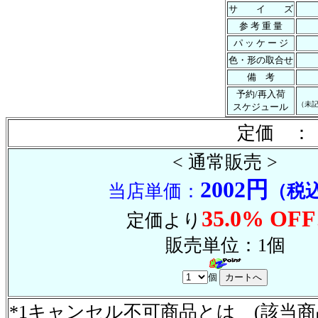
サ イ ズ
参 考 重 量
パ ッ ケ ー ジ
色・形の取合せ
備 考
予約/再入荷
（未
スケジュール
定価 ： 
< 通常販売 >
2002円
当店単価：
（税
35.0% OFF
定価より
販売単位：1個
個
*1キャンセル不可商品とは (該当