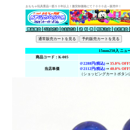
おもちゃ玩具景品一筋５０年以上！激安卸価格にて７０００点～販売中！
15mm250入 ニ
商品コード：K-005
＠
2288円(税込)
⇒
35.0% OFF
当店単価
＠
2112円(税
込
)
⇒
40.0% OFF
（ショッピングカートボタン