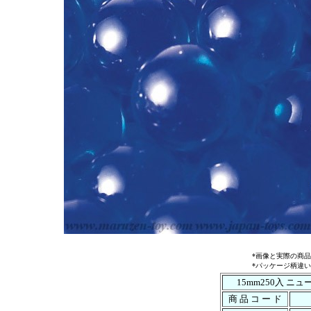
*画像と実際の商
*パッケージ柄違
15mm250入 ニ
商 品 コ ー ド