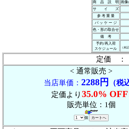
商 品 説 明
画像
サ イ ズ
参 考 重 量
パ ッ ケ ー ジ
色・形の取合せ
備 考
予約/再入荷
（未
スケジュール
定価 ： 
< 通常販売 >
2288円
当店単価：
（税
35.0% OFF
定価より
販売単位：1個
個