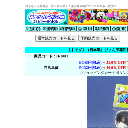
おもちゃ玩具景品一筋５０年以上！激安卸価格にて７０００点～販売中！
【トモダ】（日本製）ぴょん玉専用
商品コード：H-1001
＠
143円(税込)
⇒
35.0% OFF!
当店単価
＠
132円(税
込
)
⇒
40.0% OFF!
（ショッピングカートボタン