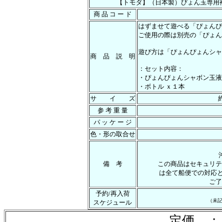
【トモダ】（日本製）ぴょん玉専用
商 品 コ ー ド
はずませて遊べる「ぴょんぴ
ご使用の際は別売の「ぴょん
遊び方は「ぴょんぴょんシャ
商 品 説 明
：セット内容：
・ぴょんぴょんシャボン玉液
・ボトル ｘ１本
サ イ ズ
参 考 重 量
パ ッ ケ ー ジ
色・形の取合せ
備 考
この商品はセキュリテ
は全て船便での対応と
ご了
予約/再入荷
（未
スケジュール
定価 ：