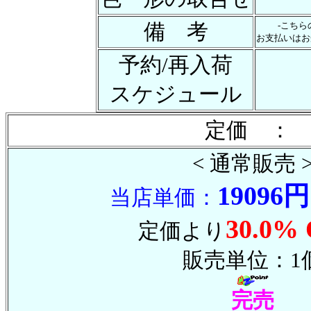
備 考
-こち
お支払いはお
予約/再入荷
スケジュール
定価 ： 
< 通常販売 
19096円
当店単価：
30.0% 
定価より
販売単位：1
完売