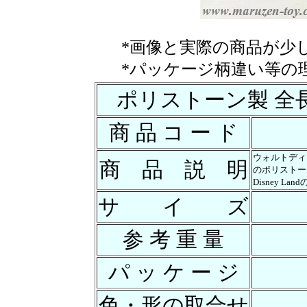
*画像と実際の商品が少
*パッケージ柄違い等の
ポリストーン製 全
商 品 コ ー ド
ウォルトディ
商 品 説 明
のポリストー
Disney 
サ イ ズ
参 考 重 量
パ ッ ケ ー ジ
色・形の取合せ