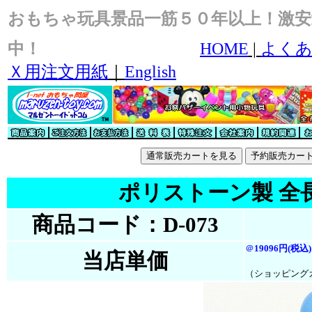
おもちゃ玩具景品一筋５０年以上！激安
中！
HOME
|
よくあ
Ｘ用注文用紙
｜
English
ポリストーン製 全
商品コード：D-073
＠
19096円(税込)
当店単価
（ショッピング