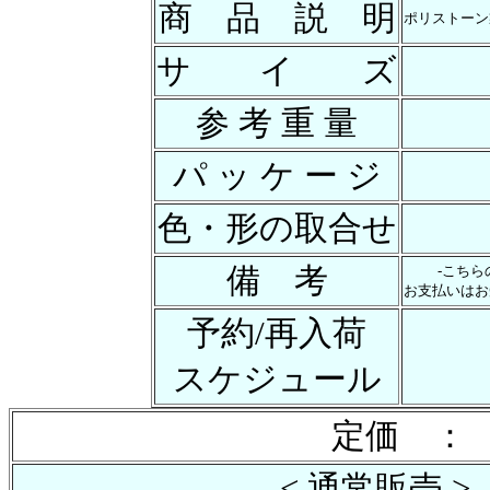
商 品 説 明
ポリストーン
サ イ ズ
参 考 重 量
パ ッ ケ ー ジ
色・形の取合せ
備 考
-こち
お支払いはお
予約/再入荷
スケジュール
定価 ： 
< 通常販売 >