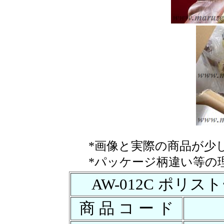
*画像と実際の商品が少
*パッケージ柄違い等の
AW-012C ポリ
商 品 コ ー ド