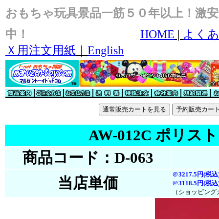
おもちゃ玩具景品一筋５０年以上！激安
中！
HOME
|
よくあ
Ｘ用注文用紙
｜
English
AW-012C ポリ
商品コード：D-063
＠
3217.5円(税込
当店単価
＠
3118.5円(税
込
（ショッピング