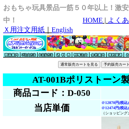
おもちゃ玩具景品一筋５０年以上！激安
中！
HOME
|
よくあ
Ｘ用注文用紙
｜
English
AT-001Bポリストー
商品コード：D-050
＠
12870円(税込)
当店単価
＠
12474円(税
込
)
（ショッピング