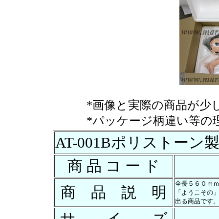
*画像と実際の商品が少
*パッケージ柄違い等の
AT-001Bポリストー
商 品 コ ー ド
全長５６０ｍｍ
商 品 説 明
「ようこその
出る商品です
サ イ ズ