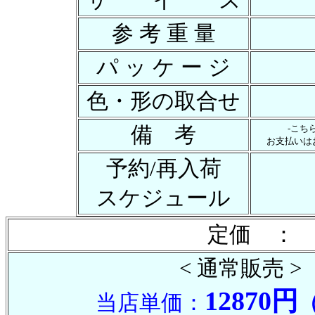
参 考 重 量
パ ッ ケ ー ジ
色・形の取合せ
備 考
-こち
お支払いは
予約/再入荷
スケジュール
定価 ： 
< 通常販売 >
12870円
当店単価：