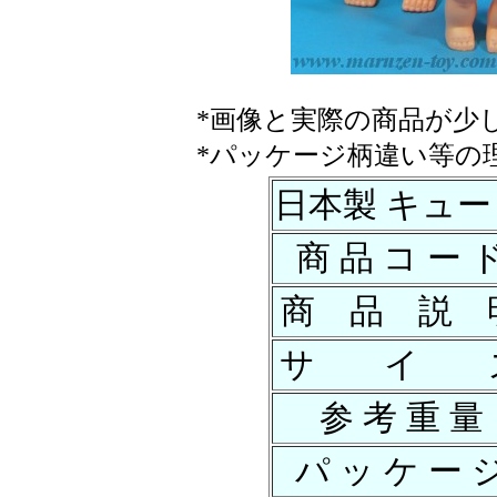
*画像と実際の商品が少
*パッケージ柄違い等の
日本製 キュー
商 品 コ ー 
商 品 説 
サ イ 
参 考 重 量
パ ッ ケ ー 