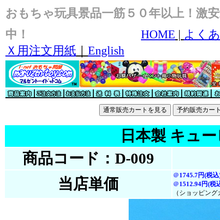
おもちゃ玩具景品一筋５０年以上！激安
中！
HOME
|
よくあ
Ｘ用注文用紙
｜
English
日本製 キュー
商品コード：D-009
＠
1745.7円(税込
当店単価
＠
1512.94円(税
（ショッピング