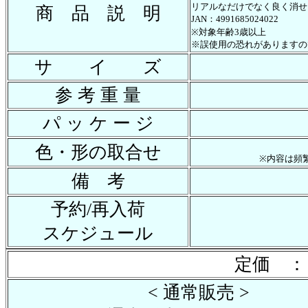
リアルなだけでなく良く消せ
商 品 説 明
JAN：4991685024022
※対象年齢3歳以上
※誤使用の恐れがありますの
サ イ ズ
参 考 重 量
パ ッ ケ ー ジ
色・形の取合せ
※内容は頻
備 考
予約/再入荷
スケジュール
定価 ：
< 通常販売 >