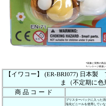
*画像と実際の商
*パッケージ柄違
【イワコー】 (ER-BRI077) 
ま（不定期に色
商 品 コ ー ド
ブリスターパックに入った消
塩化ビニールを使用していな