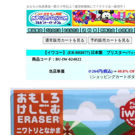
おもちゃ玩具景品一筋５０年以上！激安卸価格にて７０００点～販売中！
【イワコー】 (ER-BRI077) 日本製 ブリス
商品コード：BU-IW-024022
当店単価
＠
264円(税
込
)
⇒
40.0% OF
（ショッピングカートボタ