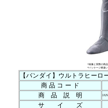
*画像と実際の商
*パッケージ柄違
【バンダイ】ウルトラヒーロー
商 品 コ ー ド
商 品 説 明
JAN
サ イ ズ