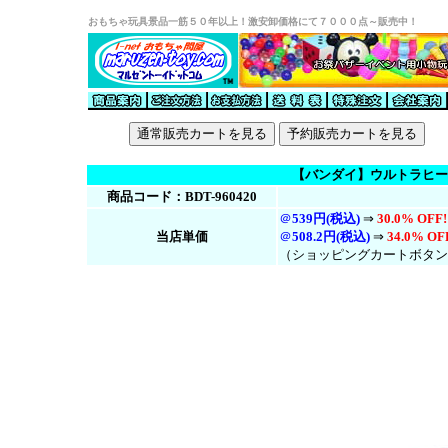
おもちゃ玩具景品一筋５０年以上！激安卸価格にて７０００点～販売中！
【バンダイ】ウルトラヒーロ
商品コード：BDT-960420
＠
539円(税込)
⇒
30.0% OFF!
当店単価
＠
508.2円(税
込
)
⇒
34.0% OF
（ショッピングカートボタン