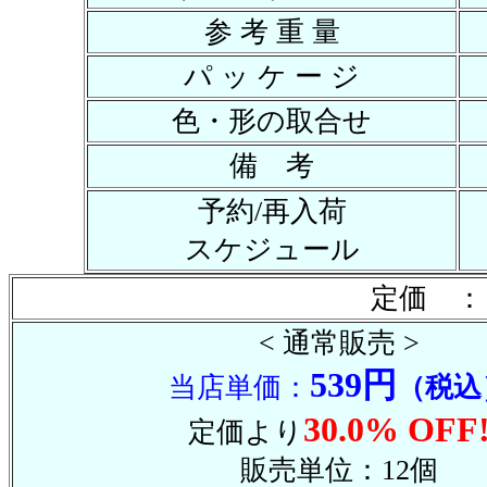
参 考 重 量
パ ッ ケ ー ジ
色・形の取合せ
備 考
予約/再入荷
スケジュール
定価 ：
< 通常販売 >
539円
当店単価：
（税込
30.0% OFF
定価より
販売単位：12個