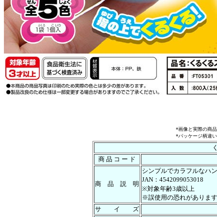
*画像と実際の商
*パッケージ柄違
商 品 コ ー ド
シンプルでカラフルなハ
JAN：4542099053018
商 品 説 明
※対象年齢3歳以上
※誤使用の恐れがありま
サ イ ズ