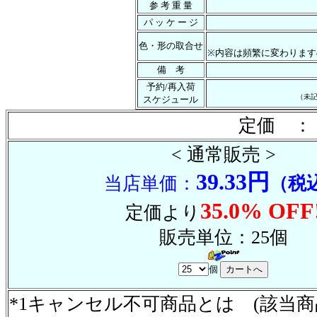
参 考 重 量
パ ッ ケ ー ジ
色・形の取合せ
※内容は頻繁に変わります
備 考
予約/再入荷
（未
スケジュール
定価 ： 
< 通常販売 >
39.33円
当店単価：
（税
35.0% OFF
定価より
販売単位：25個
個
*1キャンセル不可商品とは (該当