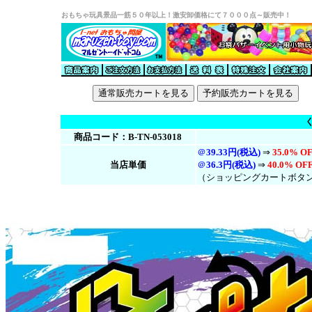
おもちゃ玩具景品一筋５０年以上！激安卸価格にて７０００点～販売中！
商品コード：B-TN-053018
＠
39.33円(税込)
⇒
35.0% OF
当店単価
＠
36.3円(税
込
)
⇒
40.0% OFF
（ショッピングカートボタ