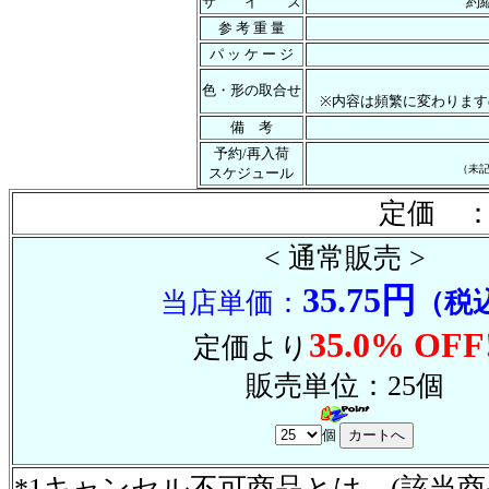
サ イ ズ
約縦
参 考 重 量
パ ッ ケ ー ジ
色・形の取合せ
※内容は頻繁に変わります
備 考
予約/再入荷
（未
スケジュール
定価 ：
< 通常販売 >
35.75円
当店単価：
（税
35.0% OFF
定価より
販売単位：25個
個
*1キャンセル不可商品とは (該当