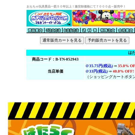
おもちゃ玩具景品一筋５０年以上！激安卸価格にて７０００点～販売中！
は
商品コード：B-TN-052943
＠
35.75円(税込)
⇒
35.0% OF
当店単価
＠
33円(税
込
)
⇒
40.0% OFF!
（ショッピングカートボタ