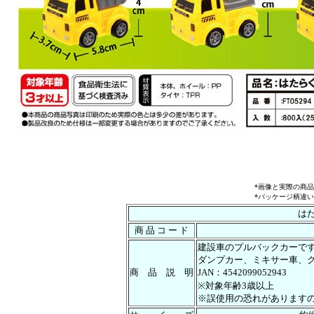
*画像と実際の商
*パッケージ柄違
は
商 品 コ ー ド
建設車のプルバックカーで
ダンプカー、ミキサー車、
商 品 説 明
JAN：4542099052943
※対象年齢3歳以上
※誤使用の恐れがあります