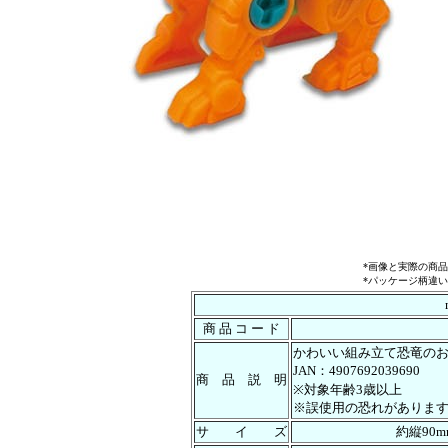
*画像と実際の商
*パッケージ柄違
商 品 コ ー ド
かわいい組み立て恐竜の
JAN：4907692039690
商 品 説 明
※対象年齢3歳以上
※誤使用の恐れがありま
サ イ ズ
約縦90m