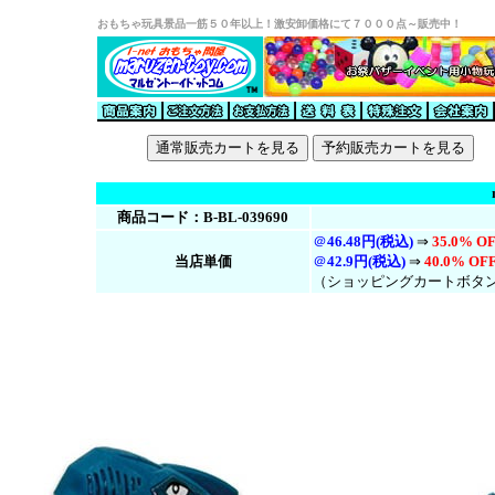
おもちゃ玩具景品一筋５０年以上！激安卸価格にて７０００点～販売中！
商品コード：B-BL-039690
＠
46.48円(税込)
⇒
35.0% OF
当店単価
＠
42.9円(税
込
)
⇒
40.0% OFF
（ショッピングカートボタ