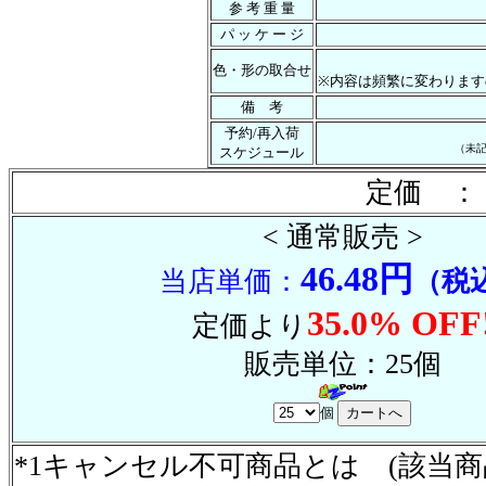
参 考 重 量
パ ッ ケ ー ジ
色・形の取合せ
※内容は頻繁に変わります
備 考
予約/再入荷
（未
スケジュール
定価 ： 
< 通常販売 >
46.48円
当店単価：
（税
35.0% OFF
定価より
販売単位：25個
個
*1キャンセル不可商品とは (該当